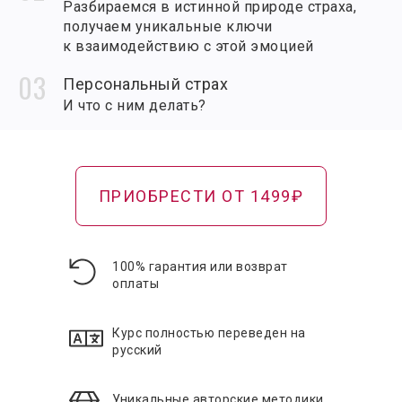
Разбираемся в истинной природе страха,
получаем уникальные ключи
к взаимодействию с этой эмоцией
Персональный страх
И что с ним делать?
Практика укорененного дыхания
От теории к практике. Готовим почву для
выхода из под влияния страха
ПРИОБРЕСТИ ОТ 1499₽
Последние наставления перед
практикой выхода из страха
Полезные советы по практике
100% гарантия или возврат
оплаты
Подготовка к выполнению практики
Важные советы и рекомендации
Курс полностью переведен на
русский
Практика выхода из под влияния страха
Выполняем практику вместе с Перукуа
Уникальные авторские методики