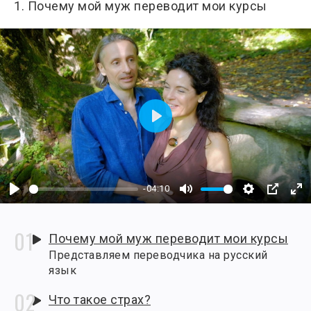
1. Почему мой муж переводит мои курсы
Play
-04:10
Play
Mute
Settings
PIP
En
fu
Почему мой муж переводит мои курсы
Представляем переводчика на русский
язык
Что такое страх?