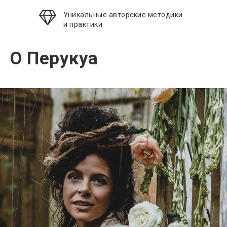
Звучим ОМ и восстанавливаем внутренний
Уникальные авторские методики
баланс
и практики
Как выражать свой гнев
Поговорим о том, чему не учат в школе
О Перукуа
Если мы в гневе на тех, кто уже умер
Разбираем важный аспект, чтобы не быть
в заложниках у гнева
Вовремя уйти тоже важно
Иногда решения куда проще, чем
мы думаем. Важно научиться правильно
поступать в высоко-эмоциональных
ситуациях
Индивидуальный подход к выполнению
практики
Как построить индивидуальную программу
выхода из под влияния эмоции гнева