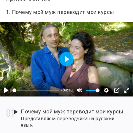
1. Почему мой муж переводит мои курсы
Play
-04:10
Play
Mute
Settings
PIP
En
fu
Почему мой муж переводит мои курсы
Представляем переводчика на русский
язык