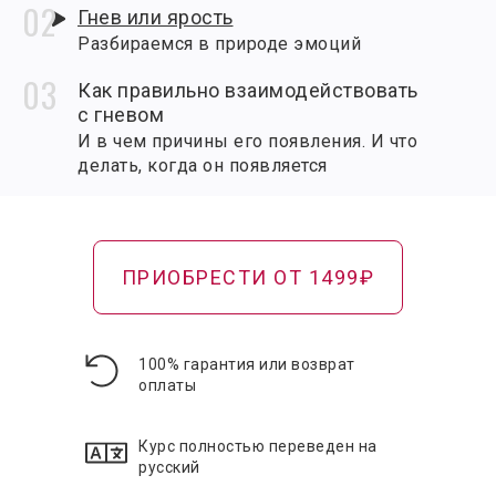
Гнев или ярость
Разбираемся в природе эмоций
Как правильно взаимодействовать
с гневом
И в чем причины его появления. И что
делать, когда он появляется
Подготовка к практике выхода из под
влияния эмоции гнева
Полезные советы и напоминания перед
ПРИОБРЕСТИ ОТ 1499₽
выполнением практики
Для чего нам пользоваться дневником
Важные советы и пояснения
100% гарантия или возврат
оплаты
Практика высвобождения гнева
Основная практика курса
Курс полностью переведен на
русский
Саундтрек восстановления гармонии