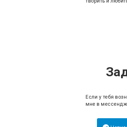
творить и любит
Зад
Если у тебя воз
мне в мессендж