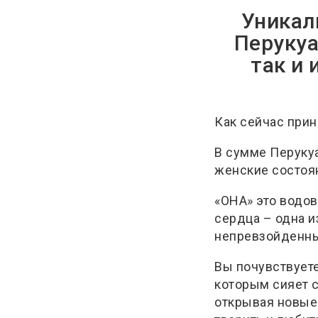
Уникаль
Перукуа
так и 
Как сейчас прин
В сумме Перукуа
женские состоян
«ОНА» это водо
сердца – одна и
непревзойденным
Вы почувствует
которым сияет с
открывая новые