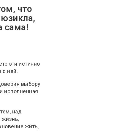
том, что
мюзикла,
а сама!
ете эти истинно
 с ней.
 доверия выбору
 и исполненная
тем, над
 жизнь,
хновение жить,