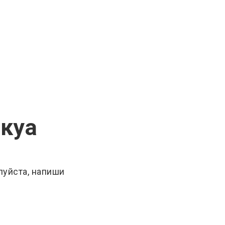
укуа
луйста, напиши